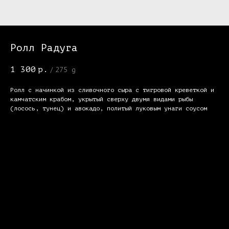
Ролл Радуга
1 300
р.
/
275 g
Ролл с начинкой из сливочного сыра с тигровой креветкой и
камчатским крабом, укрытый сверху двумя видами рыбы
(лосось, тунец) и авокадо, политый луковым унаги соусом